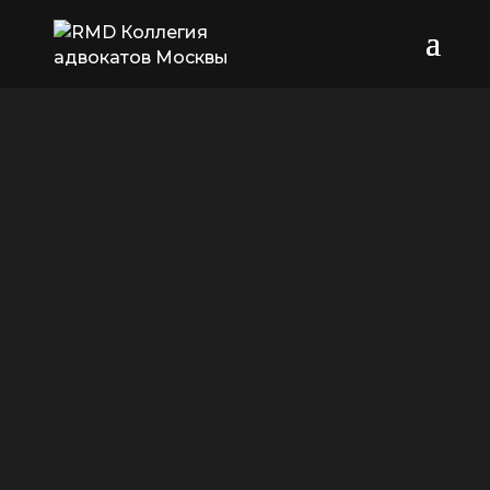
Миссия нашей коллегии — это
защита законных интересов наших
клиентов. Благодаря экспертизе и
профессионализму команда
«R&MDefence» находит
эффективные решения даже в
самых запутанных и нестандартных
ситуациях.
Мы не только занимаемся частными